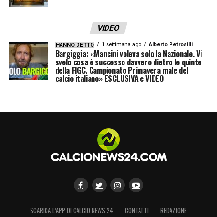
VIDEO
1 settimana ago
Alberto Petrosilli
HANNO DETTO
Bargiggia: «Mancini voleva solo la Nazionale. Vi
svelo cosa è successo davvero dietro le quinte
della FIGC. Campionato Primavera male del
calcio italiano» ESCLUSIVA e VIDEO
SCARICA L’APP DI CALCIO NEWS 24
CONTATTI
REDAZIONE