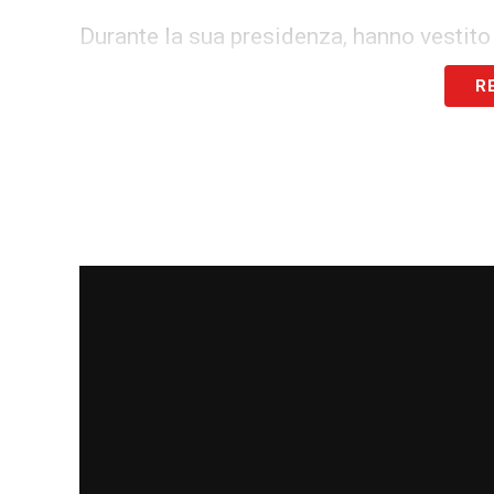
Durante la sua presidenza, hanno vestit
Luís Nazário de Lima
, attaccante brasil
R
bomber italiano dal fiuto del gol; e
Andre
Lo scorso maggio, per il suo 80° comple
riunione di famiglia e amici, alla presenz
della società, il 31 maggio aveva scelto
persa dall’Inter contro il Paris Saint-Ge
La comunità sportiva e i tifosi restano in
sentimento condiviso di vicinanza e affe
storia nerazzurra.
LA PLAYLIST DELLE NOSTRE TOP NEW