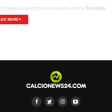
o la maglia nerazzurra campioni come
Ronaldo
iano due volte Pallone d’Oro;
Christian Vieri
,
EAD MORE
a Pirlo
, regista di classe e visione di gioco.
anno, Moratti aveva festeggiato con una grande
a di molte glorie interiste. Nonostante l’invito
 di seguire da casa la finale di Champions League
rmain, evitando la trasferta a Monaco di Baviera.
 attesa di aggiornamenti ufficiali, con un
tto verso uno dei presidenti più amati della
S