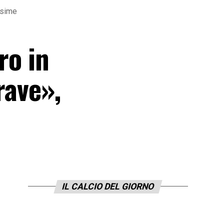
issime
ro in
rave»,
IL CALCIO DEL GIORNO