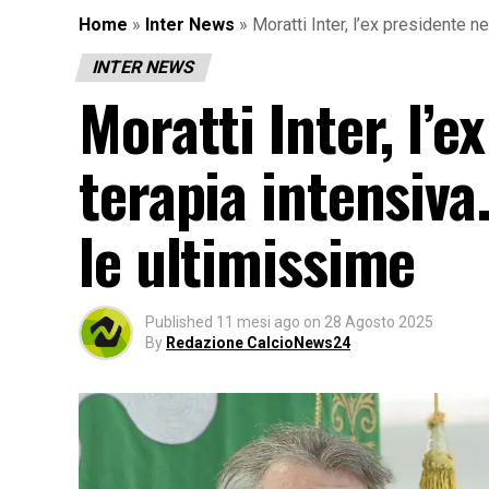
Home
»
Inter News
»
Moratti Inter, l’ex presidente n
INTER NEWS
Moratti Inter, l’
terapia intensiva
le ultimissime
Published
11 mesi ago
on
28 Agosto 2025
By
Redazione CalcioNews24