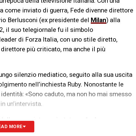
 un’epoca della televisione italiana. Con una
nta come inviato di guerra, Fede divenne direttore
io Berlusconi (ex presidente del
Milan
) alla
, il suo telegiornale fu il simbolo
eader di Forza Italia, con uno stile diretto,
direttore più criticato, ma anche il più
ungo silenzio mediatico, seguito alla sua uscita
olgimento nell’inchiesta Ruby. Nonostante le
ua identità: «Sono caduto, ma non ho mai smesso
n un’intervista.
 della sua esistenza è stata anche la scomparsa
EAD MORE
parlamentare di Forza Italia, sposata nel 1963.