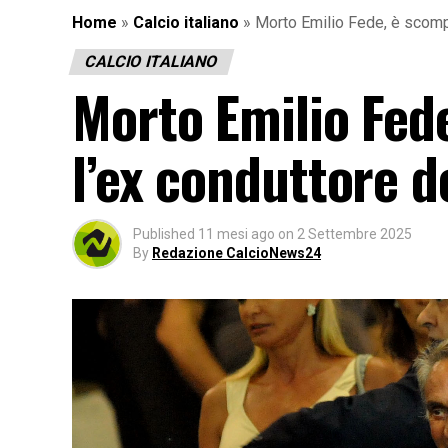
Home
»
Calcio italiano
»
Morto Emilio Fede, è scompa
CALCIO ITALIANO
Morto Emilio Fed
l’ex conduttore d
Published
11 mesi ago
on
2 Settembre 2025
By
Redazione CalcioNews24