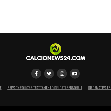
o era un legame profondo, nonostante la
ma e Napoli, ma sempre in contatto quotidiano. «Ci
vano. La perdita di Diana fu per Fede «il dolore
on solo un giornalista controverso, ma anche un
e italiana del Novecento.
S
E
PRIVACY POLICY E TRATTAMENTO DEI DATI PERSONALI
INFORMATIVA ES