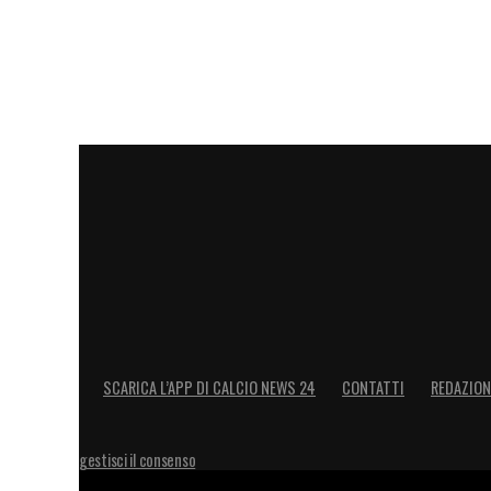
La donna è morta nel giugno 2021. Il lor
distanza fisica: lui a Milano, lei tra Ro
sentiamo dieci volte al giorno», racconta
più grande».
Con la
morte di Emilio Fede
, scompare n
protagonista indiscusso della television
LA PLAYLIST DELLE NOSTRE TOP NEW
SCARICA L’APP DI CALCIO NEWS 24
CONTATTI
REDAZION
gestisci il consenso