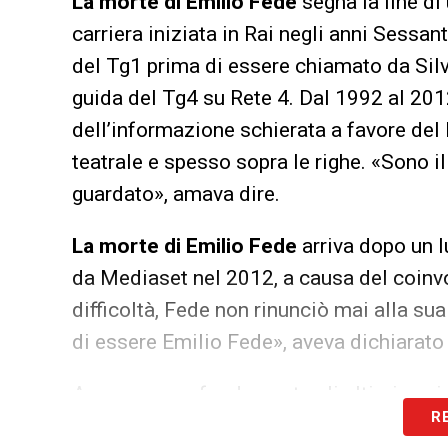
La morte di Emilio Fede
segna la fine di
carriera iniziata in Rai negli anni Sessa
del Tg1 prima di essere chiamato da Silv
guida del Tg4 su Rete 4. Dal 1992 al 2012
dell’informazione schierata a favore del l
teatrale e spesso sopra le righe. «Sono il 
guardato», amava dire.
La morte di Emilio Fede
arriva dopo un l
da Mediaset nel 2012, a causa del coinv
difficoltà, Fede non rinunciò mai alla s
di essere Emilio Fede», aveva dichiarato i
A segnare profondamente gli ultimi anni
R
della moglie Diana De Feo, giornalista e 