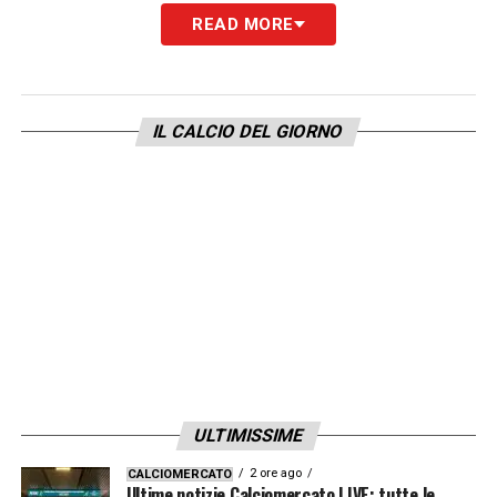
READ MORE
LA NOTA DEL CATANIA
– «
Il Presidente
Rosario Pelligra, il Vice Presidente e
Amministratore Delegato Vincenzo Grella e il
IL CALCIO DEL GIORNO
Catania Football Club in tutte le sue
componenti esprimono profondo dolore per
la scomparsa di Orazio Russo, uomo di
grandi valori. Da responsabile del settore
giovanile, da tecnico e da calciatore, per il
Catania ha sempre speso le sue grandi
qualità con orgoglio e senso
d’appartenenza. Siamo e saremo vicini alla
famiglia Russo. Addio Orazio, ti porteremo
ULTIMISSIME
sempre nel cuore
».
2 ore ago
CALCIOMERCATO
Ultime notizie Calciomercato LIVE: tutte le