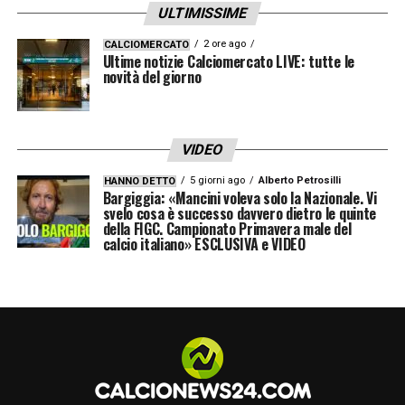
55′ – Si fa male Maignan, entra Terracciano
ULTIMISSIME
2 ore ago
CALCIOMERCATO
61′ – GOL DEL MILAN! Segna Modric, alla
Ultime notizie Calciomercato LIVE: tutte le
novità del giorno
prima rete in rossonero
68′ – Palo di Ricci
VIDEO
73′ – Primo ammonito nel Bologna, Miranda
5 giorni ago
Alberto Petrosilli
HANNO DETTO
Bargiggia: «Mancini voleva solo la Nazionale. Vi
svelo cosa è successo davvero dietro le quinte
76′ – Ricci chiede un tocco di mano di
della FIGC. Campionato Primavera male del
calcio italiano» ESCLUSIVA e VIDEO
Lucumi in area, ma il movimento del
difensore è congruo
77′ – Gran numero di Pulisic che poi cade in
area: Marcenaro fa proseguire
85′ – Marcenaro assegna un rigore al Milan