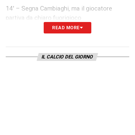
14′ – Segna Cambiaghi, ma il giocatore
partiva da chiaro fuorigioco
READ MORE
18′ – Ammonito anche Tomori per un brutto
fallo su Cambiaghi
IL CALCIO DEL GIORNO
24′ – Milan a un passo dal vantaggio: palo di
Estupinan
45′ – Palo di Gimenez
45′ – Ammonito anche Saelemaekers
46′ – Comincia il secondo tempo con De
Winter per Pavlovic