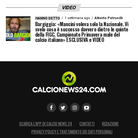
VIDEO
1 settimana ago
Alberto Petrosilli
HANNO DETTO
Bargiggia: «Mancini voleva solo la Nazionale. Vi
svelo cosa è successo davvero dietro le quinte
della FIGC. Campionato Primavera male del
calcio italiano» ESCLUSIVA e VIDEO
SCARICA L’APP DI CALCIO NEWS 24
CONTATTI
REDAZIONE
PRIVACY POLICY E TRATTAMENTO DEI DATI PERSONALI