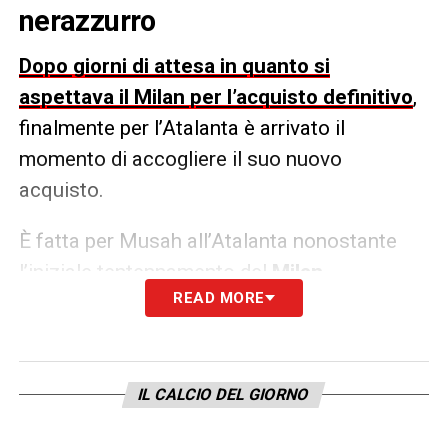
nerazzurro
Dopo giorni di attesa in quanto si
aspettava il Milan per l’acquisto definitivo
,
finalmente per l’Atalanta è arrivato il
momento di accogliere il suo nuovo
acquisto.
È fatta per Musah all’Atalanta nonostante
l’iniziale tentennamento del
Milan
.
READ MORE
Confermata anche l’indiscrezione con le
cifre: prestito con diritto di riscatto a 25
milioni di euro.
IL CALCIO DEL GIORNO
LA PLAYLIST DELLE NOSTRE TOP NEWS