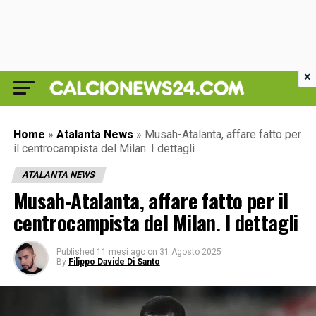
×
Home
»
Atalanta News
»
Musah-Atalanta, affare fatto per
il centrocampista del Milan. I dettagli
ATALANTA NEWS
Musah-Atalanta, affare fatto per il
centrocampista del Milan. I dettagli
Published
11 mesi ago
on
31 Agosto 2025
By
Filippo Davide Di Santo