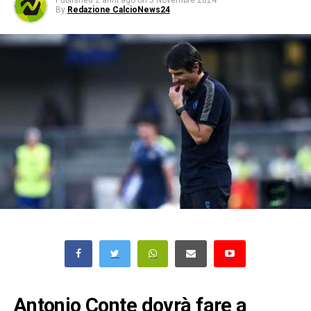
Published
2 anni ago
on
3 Novembre 2024
By
Redazione CalcioNews24
Antonio Conte dovrà fare a