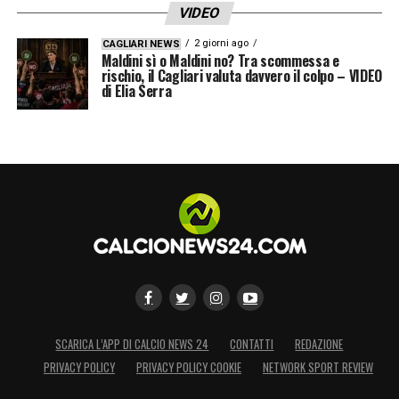
VIDEO
2 giorni ago
CAGLIARI NEWS
Maldini sì o Maldini no? Tra scommessa e
rischio, il Cagliari valuta davvero il colpo – VIDEO
di Elia Serra
SCARICA L’APP DI CALCIO NEWS 24
CONTATTI
REDAZIONE
PRIVACY POLICY
PRIVACY POLICY COOKIE
NETWORK SPORT REVIEW