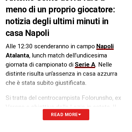
meno di un proprio giocatore:
notizia degli ultimi minuti in
casa Napoli
Alle 12:30 scenderanno in campo
Napoli
Atalanta
, lunch match dell’undicesima
giornata di campionato di
Serie A
. Nelle
distinte risulta un’assenza in casa azzurra
che è stata subito giustificata.
Si tratta del centrocampista Folorunsho, ex
Verona e obiettivo della Lazio in estate. Il
READ MORE
calciatore a causa di un risentimento
muscolare non farà parte nemmeno della