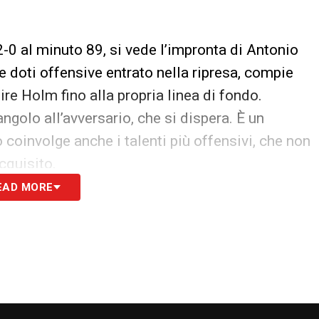
2-0 al minuto 89, si vede l’impronta di Antonio
 doti offensive entrato nella ripresa, compie
re Holm fino alla propria linea di fondo.
angolo all’avversario, che si dispera. È un
o coinvolge anche i talenti più offensivi, che non
cquisito.
EAD MORE
 tutte le novità del giorno sul massimo
S