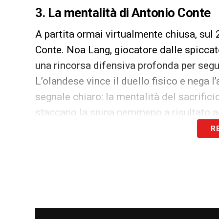
3. La mentalità di Antonio Conte
A partita ormai virtualmente chiusa, sul 
Conte. Noa Lang, giocatore dalle spiccate
una rincorsa difensiva profonda per segui
L’olandese vince il duello fisico e nega l’
segnale chiaro: la mentalità del sacrifici
staccano la spina nemmeno a risultato a
R
LEGGI ANCHE
–
Ultime Notizie Serie A:
campionato italiano
LA PLAYLIST DELLE NOSTRE TOP NEW