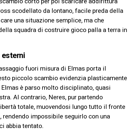
cambio corto per poi scaricare addirittura
 cross scodellato da lontano, facile preda della
licare una situazione semplice, ma che
ella squadra di costruire gioco palla a terra in
 esterni
ssaggio fuori misura di Elmas porta il
sto piccolo scambio evidenzia plasticamente
i: Elmas è parso molto disciplinato, quasi
istra. Al contrario, Neres, pur partendo
ibertà totale, muovendosi lungo tutto il fronte
o, rendendo impossibile seguirlo con una
i abbia tentato.