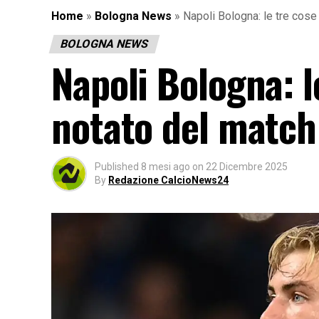
Home
»
Bologna News
»
Napoli Bologna: le tre cose
BOLOGNA NEWS
Napoli Bologna: l
notato del match
Published
8 mesi ago
on
22 Dicembre 2025
By
Redazione CalcioNews24