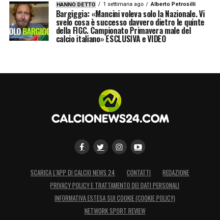
1 settimana ago
Alberto Petrosilli
HANNO DETTO
Bargiggia: «Mancini voleva solo la Nazionale. Vi
svelo cosa è successo davvero dietro le quinte
della FIGC. Campionato Primavera male del
calcio italiano» ESCLUSIVA e VIDEO
SCARICA L’APP DI CALCIO NEWS 24
CONTATTI
REDAZIONE
PRIVACY POLICY E TRATTAMENTO DEI DATI PERSONALI
INFORMATIVA ESTESA SUI COOKIE (COOKIE POLICY)
NETWORK SPORT REVIEW