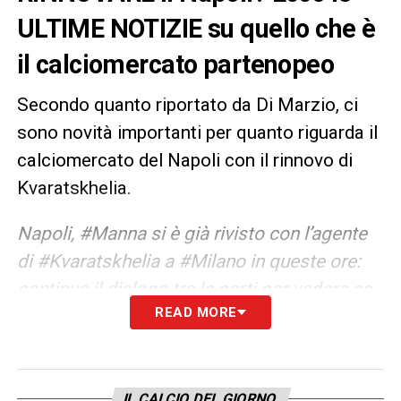
ULTIME NOTIZIE su quello che è
il calciomercato partenopeo
Secondo quanto riportato da Di Marzio, ci
sono novità importanti per quanto riguarda il
calciomercato del Napoli con il rinnovo di
Kvaratskhelia.
Napoli, #Manna si è già rivisto con l’agente
di #Kvaratskhelia a #Milano in queste ore:
continua il dialogo tra le parti per vedere se
READ MORE
ci sono margini per rinnovare il contratto
(valido ancora per 3 anni).
LA PLAYLIST DELLE NOSTRE TOP NEWS
IL CALCIO DEL GIORNO