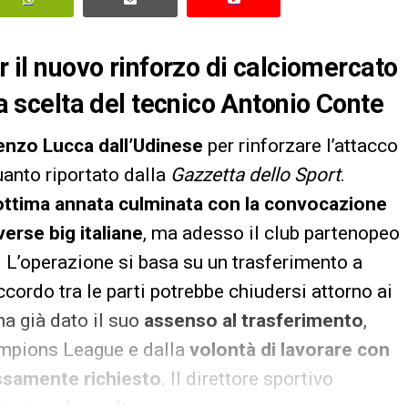
r il nuovo rinforzo di calciomercato
ma scelta del tecnico Antonio Conte
renzo Lucca dall’Udinese
per rinforzare l’attacco
uanto riportato dalla
Gazzetta dello Sport
.
ottima annata culminata con la convocazione
verse big italiane
, ma adesso il club partenopeo
. L’operazione si basa su un trasferimento a
accordo tra le parti potrebbe chiudersi attorno ai
ha già dato il suo
assenso al trasferimento
,
hampions League e dalla
volontà di lavorare con
samente richiesto
. Il direttore sportivo
nzione la scelta.