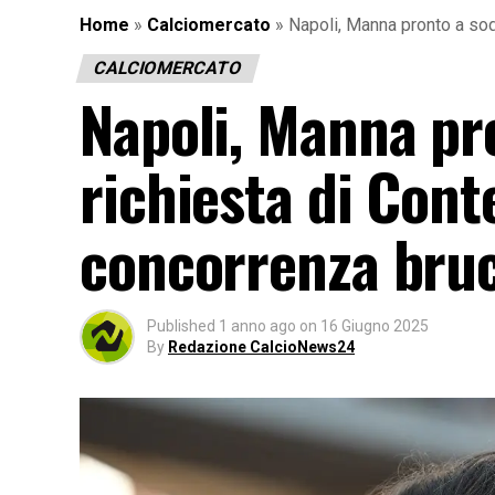
Home
»
Calciomercato
»
Napoli, Manna pronto a sodd
CALCIOMERCATO
Napoli, Manna pro
richiesta di Conte
concorrenza bruc
Published
1 anno ago
on
16 Giugno 2025
By
Redazione CalcioNews24