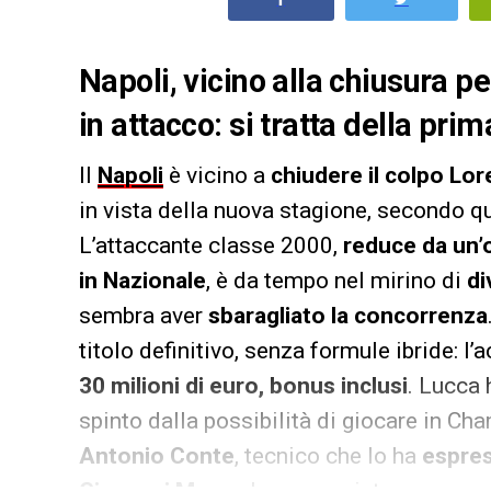
Napoli, vicino alla chiusura pe
in attacco: si tratta della pri
Il
Napoli
è vicino a
chiudere il colpo Lo
in vista della nuova stagione, secondo q
L’attaccante classe 2000,
reduce da un’
in Nazionale
, è da tempo nel mirino di
di
sembra aver
sbaragliato la concorrenza
titolo definitivo, senza formule ibride: l’
30 milioni di euro, bonus inclusi
. Lucca 
spinto dalla possibilità di giocare in C
Antonio Conte
, tecnico che lo ha
espres
Giovanni Manna
ha appoggiato con convi