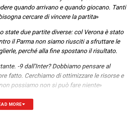
edere quando arrivano e quando giocano. Tanti
bisogna cercare di vincere la partita
»
state due partite diverse: col Verona è stato
ro il Parma non siamo riusciti a sfruttare le
erle, perché alla fine spostano il risultato.
rtante. -9 dall’Inter? Dobbiamo pensare al
fatto. Cerchiamo di ottimizzare le risorse e
 non possiamo non si può fare niente
»
 tutte le novità del giorno sul massimo
EAD MORE
S