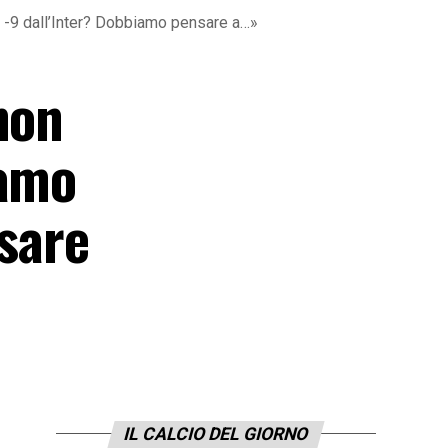
. -9 dall’Inter? Dobbiamo pensare a…»
non
iamo
nsare
IL CALCIO DEL GIORNO