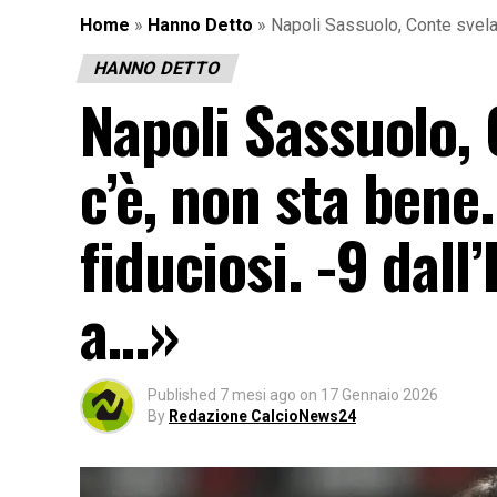
Home
»
Hanno Detto
»
Napoli Sassuolo, Conte svela
HANNO DETTO
Napoli Sassuolo,
c’è, non sta ben
fiduciosi. -9 dal
a…»
Published
7 mesi ago
on
17 Gennaio 2026
By
Redazione CalcioNews24