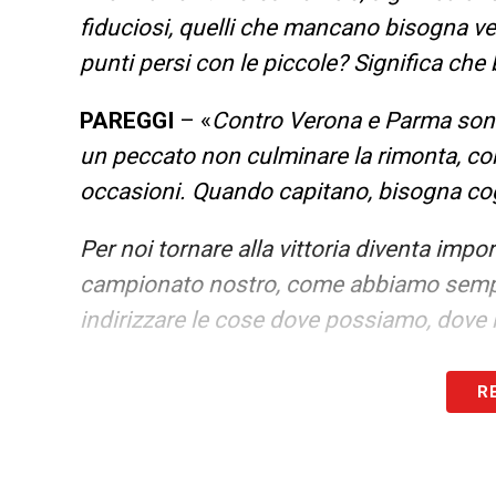
fiduciosi, quelli che mancano bisogna v
punti persi con le piccole? Significa che 
PAREGGI
– «
Contro Verona e Parma sono 
un peccato non culminare la rimonta, cont
occasioni. Quando capitano, bisogna cogli
Per noi tornare alla vittoria diventa impo
campionato nostro, come abbiamo sempre 
indirizzare le cose dove possiamo, dove
LEGGI ANCHE –
Ultime Notizie Serie A:
R
campionato italiano
LA PLAYLIST DELLE NOSTRE TOP NEW