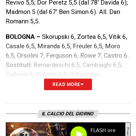
Revivo 5,5; Dor Peretz 5,5 (dal 78′ Davida 6);
Madmon 5 (dal 67′ Ben Simon 6). All. Dan
Romann 5,5.
BOLOGNA –
Skorupski 6, Zortea 6,5, Vitik 6,
Casale 6,5, Miranda 6,5, Freuler 6,5, Moro
6,5, Orsolini 7, Ferguson 6, Rowe 7, Castro 6.
Sostituti
: Bernardeschi 6,5, Cambiaghi 6,5,
Dallinga 6, Pobega 6,5, Odgaard sv
READ MORE
LEGGI ANCHE –
Europa League 2025/2026:
calendario, risultati, classifica
IL CALCIO DEL GIORNO
LA PLAYLIST DELLE NOSTRE TOP NEWS