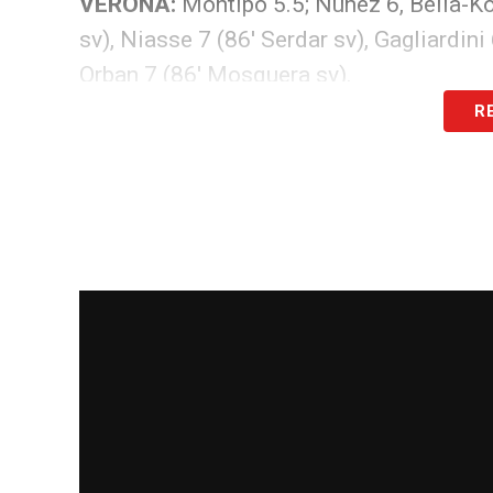
VERONA:
Montipò 5.5; Nunez 6, Bella-Ko
sv), Niasse 7 (86′ Serdar sv), Gagliardini 
Orban 7 (86′ Mosquera sv).
R
LEGGI ANCHE –
Ultime Notizie Serie A:
campionato italiano