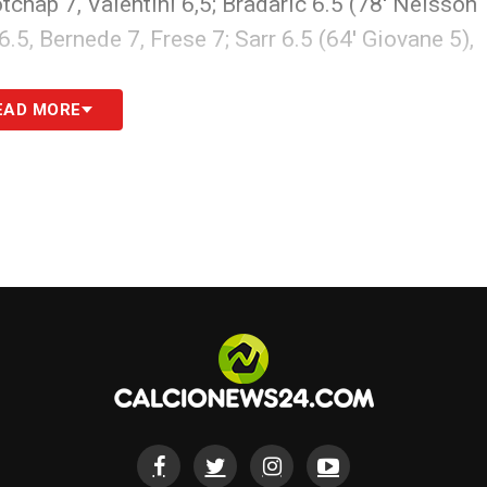
tchap 7, Valentini 6,5; Bradaric 6.5 (78′ Nelsson
6.5, Bernede 7, Frese 7; Sarr 6.5 (64′ Giovane 5),
EAD MORE
 tutte le novità del giorno sul massimo