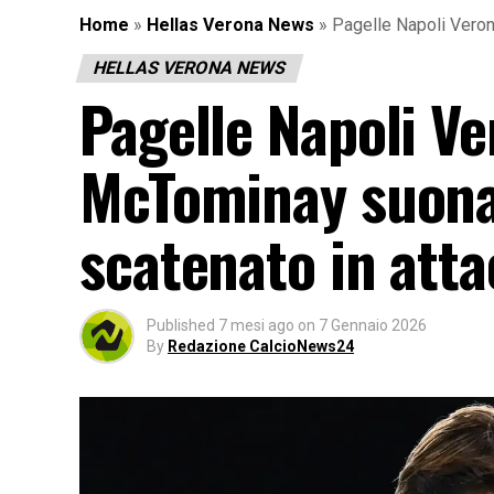
Home
»
Hellas Verona News
»
Pagelle Napoli Veron
HELLAS VERONA NEWS
Pagelle Napoli Ve
McTominay suonan
scatenato in att
Published
7 mesi ago
on
7 Gennaio 2026
By
Redazione CalcioNews24