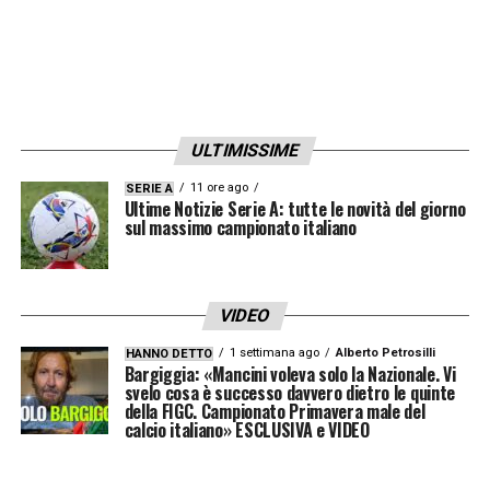
Allenatore:
Cuesta 6.5
Torino (3-4-3):
Israel 5.5; Coco 6, Maripan
5.5, Ismajli 6 (dal 77’ Adams SV); Lazaro 5.5,
ULTIMISSIME
Casadei 6.5, Asllani 5 (dal 71’ Tameze 5.5),
Nkounkou 5 (dal 70′ Biraghi 5); Ngonge 7,
11 ore ago
SERIE A
Ultime Notizie Serie A: tutte le novità del giorno
Simeone 5.5 (dall’87 Njie SV), Vlasic 5
sul massimo campionato italiano
(dall’87 Aboukhlal SV).
Allenatore:
Baroni 4
VIDEO
1 settimana ago
Alberto Petrosilli
HANNO DETTO
LA PLAYLIST DELLE NOSTRE TOP NEWS
Bargiggia: «Mancini voleva solo la Nazionale. Vi
svelo cosa è successo davvero dietro le quinte
della FIGC. Campionato Primavera male del
calcio italiano» ESCLUSIVA e VIDEO