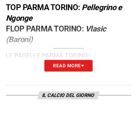
TOP PARMA TORINO:
Pellegrino e
Ngonge
FLOP PARMA TORINO:
Vlasic
(Baroni)
LE PAGELLE PARMA TORINO:
READ MORE
Le pagelle, i top e i flop di
Parma Torino
:
Parma (3-5-2):
Suzuki 6; Ndiaye 5.5, Circati
IL CALCIO DEL GIORNO
6.5, Del Prato 6.5; Valeri 7, Britschgi 7, Keita
6, Bernabe 6 (dall’81’ Estévez 6), Oristanio
6.5 (dal 58’ Benedyczak 6); Pellegrino 8 (dal
90+2 Đurić SV), Cutrone 5.5 (dall’81
Sørensen SV).