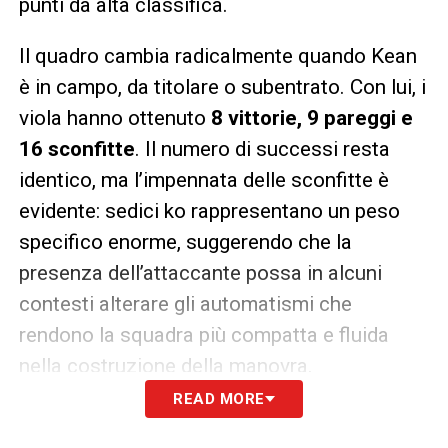
punti da alta classifica.
Il quadro cambia radicalmente quando Kean
è in campo, da titolare o subentrato. Con lui, i
viola hanno ottenuto
8 vittorie, 9 pareggi e
16 sconfitte
. Il numero di successi resta
identico, ma l’impennata delle sconfitte è
evidente: sedici ko rappresentano un peso
specifico enorme, suggerendo che la
presenza dell’attaccante possa in alcuni
contesti alterare gli automatismi che
rendono la squadra più compatta e fluida
nella costruzione della manovra.
READ MORE
Naturalmente, il calcio non è una scienza
esatta. Questi numeri risentono di variabili