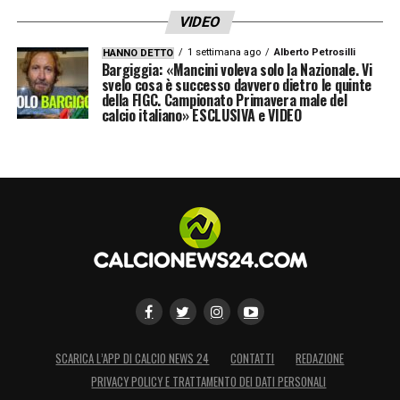
numeri alla mano, ha dimostrato di saper
VIDEO
correre anche senza di lui.
Un obiettivo che
1 settimana ago
Alberto Petrosilli
HANNO DETTO
passa dalla continuità, dalla fiducia e dalla
Bargiggia: «Mancini voleva solo la Nazionale. Vi
svelo cosa è successo davvero dietro le quinte
capacità di integrarsi in un sistema che,
della FIGC. Campionato Primavera male del
calcio italiano» ESCLUSIVA e VIDEO
quando funziona, sa essere estremamente
competitivo.
LA PLAYLIST DELLE NOSTRE TOP NEWS
SCARICA L’APP DI CALCIO NEWS 24
CONTATTI
REDAZIONE
PRIVACY POLICY E TRATTAMENTO DEI DATI PERSONALI