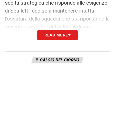
scelta strategica che risponde alle esigenze
di Spalletti, deciso a mantenere intatta
l’ossatura della squadra che sta riportando la
Juventus ai vertici del calcio italiano.
READ MORE
In un mercato sempre più volatile, blindare
i propri punti di riferimento è la strada
maestra per costruire un ciclo duraturo.
Il
IL CALCIO DEL GIORNO
rinnovo di Kalulu rappresenta così il primo
tassello di un mosaico più ampio: la
Juventus non vuole lasciarsi sfuggire i
protagonisti della sua rinascita tecnica,
confermando come l’intuizione estiva sul
difensore francese sia stata uno dei colpi più
riusciti degli ultimi anni.