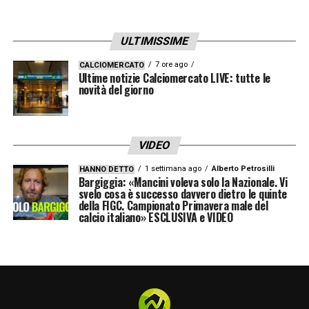
ULTIMISSIME
LA PLAYLIST DELLE NOSTRE TOP NEWS
7 ore ago
CALCIOMERCATO
Ultime notizie Calciomercato LIVE: tutte le
novità del giorno
VIDEO
1 settimana ago
Alberto Petrosilli
HANNO DETTO
Bargiggia: «Mancini voleva solo la Nazionale. Vi
svelo cosa è successo davvero dietro le quinte
della FIGC. Campionato Primavera male del
calcio italiano» ESCLUSIVA e VIDEO