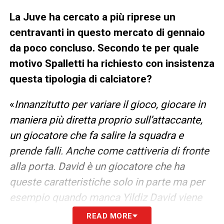
La Juve ha cercato a più riprese un
centravanti in questo mercato di gennaio
da poco concluso. Secondo te per quale
motivo Spalletti ha richiesto con insistenza
questa tipologia di calciatore?
«
Innanzitutto per variare il gioco, giocare in
maniera più diretta proprio sull’attaccante,
un giocatore che fa salire la squadra e
prende falli. Anche come cattiveria di fronte
alla porta. David è un giocatore che ha
queste caratteristiche solo in parte ma per
esempio quando manca Yildiz David viene
fortemente depotenziato. Facendo un
READ MORE