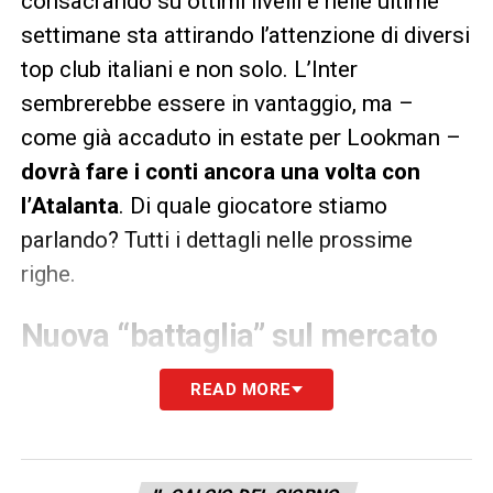
consacrando su ottimi livelli e nelle ultime
settimane sta attirando l’attenzione di diversi
top club italiani e non solo. L’Inter
sembrerebbe essere in vantaggio, ma –
come già accaduto in estate per Lookman –
dovrà fare i conti ancora una volta con
l’Atalanta
. Di quale giocatore stiamo
parlando? Tutti i dettagli nelle prossime
righe.
Nuova “battaglia” sul mercato
fra Inter e Atalanta: altro caso
READ MORE
Lookman all’orizzonte?
Di proprietà dell’Atalanta, ma attualmente in