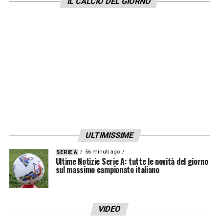
IL CALCIO DEL GIORNO
prestito al Cagliari,
Marco Palestra
sta
stupendo un po’ tutti in questa sua prima
stagione in Serie A da titolare. Dopo aver
esordito in campionato con la maglia della
Dea, infatti,
l’esterno azzurro sta
disputando un campionato di altissimo
livello
. Domenica scorsa è andato anche a
segno (suo primo gol in A) nella vittoria
esterna per 2-1 del suo Cagliari sul campo
ULTIMISSIME
della Fiorentina.
56 minuti ago
SERIE A
Ultime Notizie Serie A: tutte le novità del giorno
sul massimo campionato italiano
VIDEO