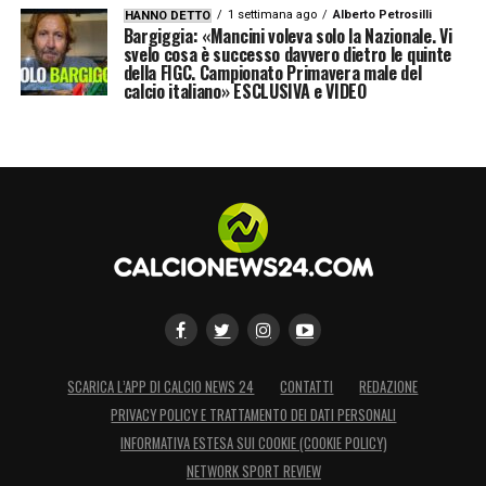
1 settimana ago
Alberto Petrosilli
HANNO DETTO
Bargiggia: «Mancini voleva solo la Nazionale. Vi
svelo cosa è successo davvero dietro le quinte
della FIGC. Campionato Primavera male del
calcio italiano» ESCLUSIVA e VIDEO
Marco Palestra, la cifra da capogiro messa sul piatto
dall’Inter per arrivare alla giovane promessa italiana –
www.calcionews24.com (Instagram Marco Palestra)
In occasione dei prossimi decisivi impegni
della Nazionale nei playoff per accedere al
Mondiale, Marco Palestra potrebbe essere
seriamente preso in considerazione dal CT
SCARICA L’APP DI CALCIO NEWS 24
CONTATTI
REDAZIONE
Gattuso.
PRIVACY POLICY E TRATTAMENTO DEI DATI PERSONALI
INFORMATIVA ESTESA SUI COOKIE (COOKIE POLICY)
E su di lui, inoltre,
si starebbero già
NETWORK SPORT REVIEW
muovendo diversi club molto importanti
. Il