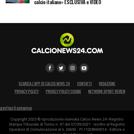
calcio italiano» ESCLUSIVA e VIDEO
SCARICA L’APP DI CALCIO NEWS 24
CONTATTI
REDAZIONE
PRIVACY POLICY
PRIVACY POLICY COOKIE
NETWORK SPORT REVIEW
gestisci il consenso
Copyright 2025 © riproduzione riservata Calcio News 24 -Registro
Stampa Tribunale di Torino n. 47 del 07/09/2021 - Iscritto al Registro
Operatori di Comunicazione al n. 26692 - P.I.11028660014 - Editore e