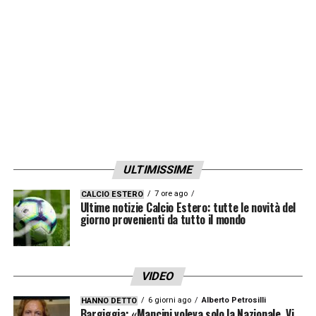
Garissone
Innocent
e Lucas
Lavallé
,
LA PLAYLIST DELLE NOSTRE TOP NEWS
ULTIMISSIME
7 ore ago
CALCIO ESTERO
Ultime notizie Calcio Estero: tutte le novità del
giorno provenienti da tutto il mondo
VIDEO
6 giorni ago
Alberto Petrosilli
HANNO DETTO
Bargiggia: «Mancini voleva solo la Nazionale. Vi