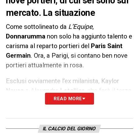
nove portieri, di cui sei sono sul
mercato. La situazione
Come sottolineato da
L’Equipe
,
Donnarumma
non solo ha aggiunto talento e
carisma al reparto portieri del
Paris Saint
Germain
. Ora, a Parigi, si contano ben nove
portieri attualmente in rosa.
Esclusi ovviamente l’ex milanista, Kaylor
Navas
e Alexandre
Letellier
, che farà il terzo
READ MORE
portieri, ci sono ben sei estremi difensori che
dovranno trovarsi una squadra da qui
all’inizio della stagione. Parliamo di Sergio
Rico
, Alphonse
Areola,
quelli con più
IL CALCIO DEL GIORNO
mercato,
Denis
Franchi
,
Marcin
Bulka
,