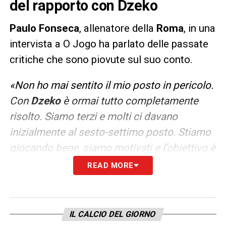
del rapporto con Dzeko
Paulo Fonseca
, allenatore della
Roma
, in una
intervista a O Jogo ha parlato delle passate
critiche che sono piovute sul suo conto.
«
Non ho mai sentito il mio posto in pericolo.
Con
Dzeko
è ormai tutto completamente
risolto. Siamo terzi e molti ci davano
inizialmente al sesto-settimo posto. Stiamo
giocando bene, siamo motivati e l’obiettivo è
di tornare in Champions, pur essendo
READ MORE
consapevoli che in Serie A ci sono tante
squadre molto forti».
IL CALCIO DEL GIORNO
LA PLAYLIST DELLE NOSTRE TOP NEWS