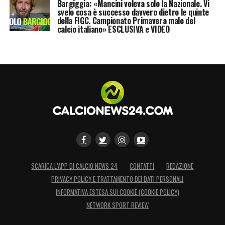
Bargiggia: «Mancini voleva solo la Nazionale. Vi
svelo cosa è successo davvero dietro le quinte
della FIGC. Campionato Primavera male del
calcio italiano» ESCLUSIVA e VIDEO
SCARICA L’APP DI CALCIO NEWS 24
CONTATTI
REDAZIONE
PRIVACY POLICY E TRATTAMENTO DEI DATI PERSONALI
INFORMATIVA ESTESA SUI COOKIE (COOKIE POLICY)
NETWORK SPORT REVIEW