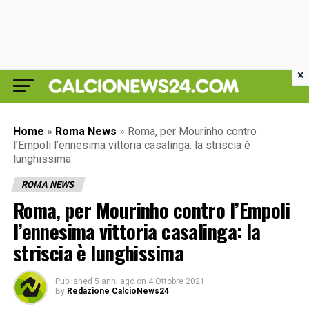
×
Home
»
Roma News
»
Roma, per Mourinho contro
l’Empoli l’ennesima vittoria casalinga: la striscia è
lunghissima
ROMA NEWS
Roma, per Mourinho contro l’Empoli
l’ennesima vittoria casalinga: la
striscia è lunghissima
Published
5 anni ago
on
4 Ottobre 2021
By
Redazione CalcioNews24