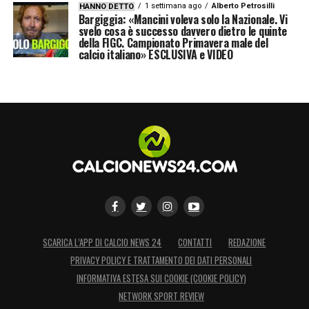
1 settimana ago
Alberto Petrosilli
HANNO DETTO
Bargiggia: «Mancini voleva solo la Nazionale. Vi
svelo cosa è successo davvero dietro le quinte
della FIGC. Campionato Primavera male del
calcio italiano» ESCLUSIVA e VIDEO
SCARICA L’APP DI CALCIO NEWS 24
CONTATTI
REDAZIONE
PRIVACY POLICY E TRATTAMENTO DEI DATI PERSONALI
INFORMATIVA ESTESA SUI COOKIE (COOKIE POLICY)
NETWORK SPORT REVIEW