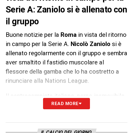
Serie A: Zaniolo si è allenato con
il gruppo
Buone notizie per la
Roma
in vista del ritorno
in campo per la Serie A.
Nicolò
Zaniolo
si è
allenato regolarmente con il gruppo e sembra
aver smaltito il fastidio muscolare al
flessore della gamba che lo ha costretto a
rinunciare alla Nations League.
Il centrocampista italiano, perno inamovibile
READ MORE
dell’undici di
José
Mourinho
, sarà a
disposizione per il match contro la
Juventus
.
IL CALCIO DEL GIORNO