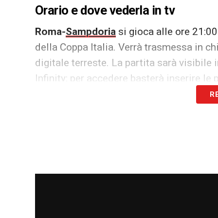
Orario e dove vederla in tv
Roma-
Sampdoria
si gioca alle ore 21:00
della Coppa Italia. Verrà trasmessa in chi
digitale terreste. La partita sarà visibil
Infinity: per accedere basterà inserire le 
R
LA PLAYLIST DELLE NOSTRE TOP NEW