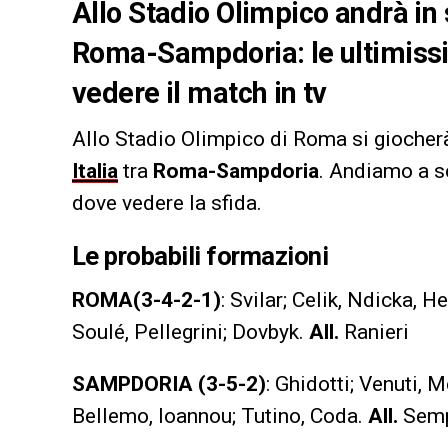
Allo Stadio Olimpico andrà in 
Roma-Sampdoria: le ultimissi
vedere il match in tv
Allo Stadio Olimpico di Roma si giocherà l
Italia
tra
Roma-Sampdoria
. Andiamo a sc
dove vedere la sfida.
Le probabili formazioni
ROMA
(3-4-2-1)
: Svilar; Celik, Ndicka, 
Soulé, Pellegrini; Dovbyk.
All.
Ranieri
SAMPDORIA (3-5-2)
: Ghidotti; Venuti, 
Bellemo, Ioannou; Tutino, Coda.
All.
Semp