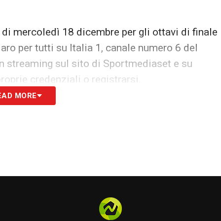
 di mercoledì 18 dicembre per gli ottavi di finale
aro per tutti su Italia 1, canale numero 6 del
e in streaming sul sito di Sportmediaset e su
proprie credenziali o registrarsi.
EAD MORE
S