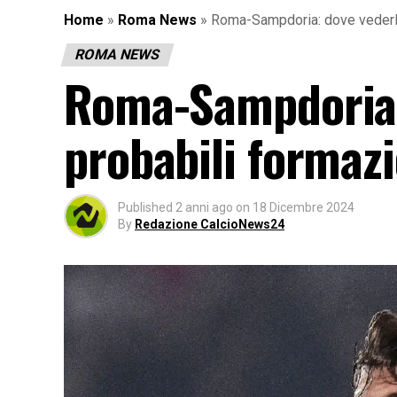
Home
»
Roma News
»
Roma-Sampdoria: dove vederla,
ROMA NEWS
Roma-Sampdoria: 
probabili formazi
Published
2 anni ago
on
18 Dicembre 2024
By
Redazione CalcioNews24