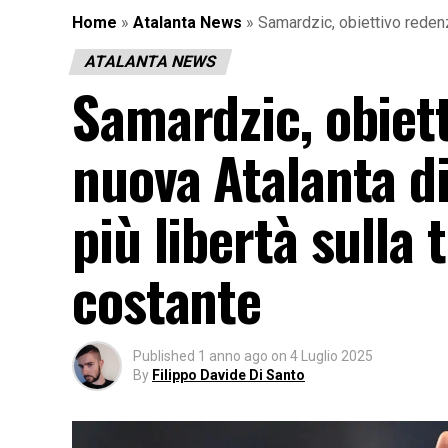
Home
»
Atalanta News
»
Samardzic, obiettivo redenz
ATALANTA NEWS
Samardzic, obiett
nuova Atalanta di
più libertà sulla
costante
Published
1 anno ago
on
4 Luglio 2025
By
Filippo Davide Di Santo