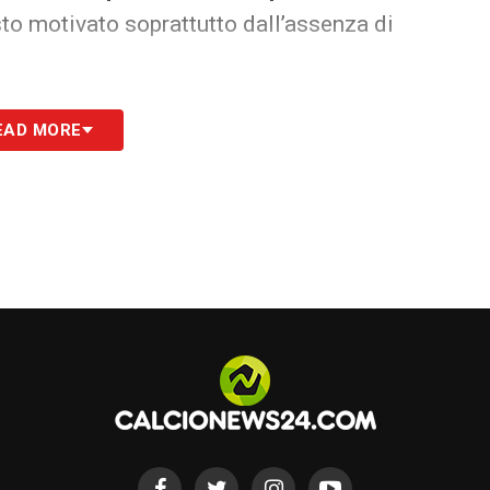
sto motivato soprattutto dall’assenza di
 un grande vantaggio e recuperarlo sarebbe
EAD MORE
considerando anche la visione del “trequartista”
“Vlasic nerazzurro” garantendogli non solo
libertà tra centrocampo e attacco che con
e maggior concretezza).
ar troverà la sua redenzione, e non sarebbe la
z quando arrivò nel 2014 fece una stagione
tuono-Reja si rivitalizzò per poi consacrarsi con
a per lui che ovviamente per la Dea.
S