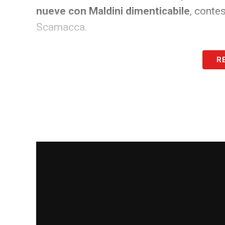
nueve con Maldini dimenticabile
, conte
Scamacca.
Tuttavia l’arrivo di Juric
potrebbe essere
R
fondamentale per l’Atalanta, soprattutto 
di Ivan:
rendere Samardzic una sorta di 
più minutaggio, ma soprattutto quella 
Gasperini non ha avuto (pochi compiti 
Non resta che aspettare se con Juric Laz
prima volta in casa Atalanta: Papu Gome
insufficiente, ma poi con il cambio Colan
Gasperini.
Una redenzione importante si
LA PLAYLIST DELLE NOSTRE TOP NEW