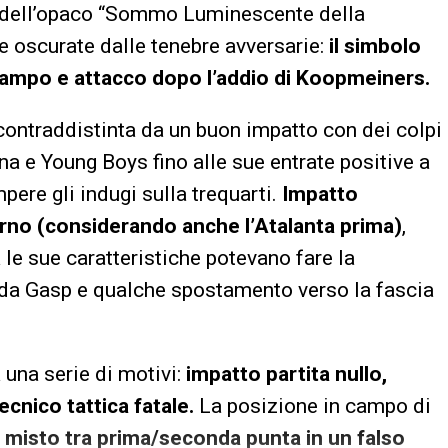
ra dell’opaco “Sommo Luminescente della
te oscurate dalle tenebre avversarie:
il simbolo
ocampo e attacco dopo l’addio di Koopmeiners.
 contraddistinta da un buon impatto con dei colpi
a e Young Boys fino alle sue entrate positive a
pere gli indugi sulla trequarti.
Impatto
orno (considerando anche l’Atalanta prima)
,
 le sue caratteristiche potevano fare la
 da Gasp e qualche spostamento verso la fascia
a una serie di motivi:
impatto partita nullo,
ecnico tattica fatale.
La posizione in campo di
 misto tra prima/seconda punta in un falso