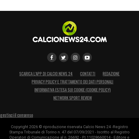
SCARICA L’APP DI CALCIO NEWS 24
CONTATTI
REDAZIONE
PRIVACY POLICY E TRATTAMENTO DEI DATI PERSONALI
INFORMATIVA ESTESA SUI COOKIE (COOKIE POLICY)
NETWORK SPORT REVIEW
gestisci il consenso
Copyright 2026 © riproduzione riservata Calcio News 24 -Registro
Stampa Tribunale di Torino n. 47 del 07/09/2021 - Iscritto al Registro
Operatori di Comunicazione al n. 26692 - P.I.11028660014 - Editore e