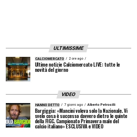
oltre che dalla volontà politica di portare
avanti il progetto.
La costruzione del nuovo stadio di Milano,
destinato a ospitare le partite di Inter e
Milan, sarà dunque un processo lungo e
ULTIMISSIME
delicato. Solo la collaborazione tra club,
2 ore ago
CALCIOMERCATO
Ultime notizie Calciomercato LIVE: tutte le
istituzioni e cittadini potrà determinare se il
novità del giorno
futuro del calcio milanese passerà davvero
attraverso la demolizione del leggendario
San Siro.
VIDEO
7 giorni ago
Alberto Petrosilli
HANNO DETTO
Bargiggia: «Mancini voleva solo la Nazionale. Vi
LA PLAYLIST DELLE NOSTRE TOP NEWS
svelo cosa è successo davvero dietro le quinte
della FIGC. Campionato Primavera male del
calcio italiano» ESCLUSIVA e VIDEO