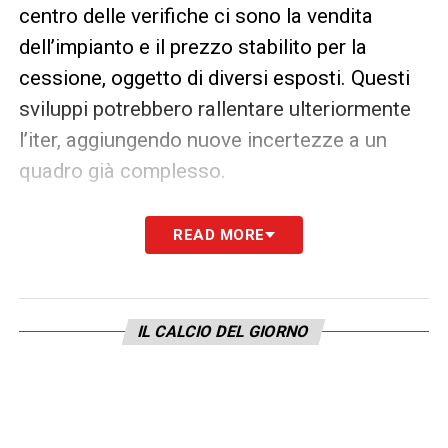
centro delle verifiche ci sono la vendita
dell’impianto e il prezzo stabilito per la
cessione, oggetto di diversi esposti. Questi
sviluppi potrebbero rallentare ulteriormente
l’iter, aggiungendo nuove incertezze a un
quadro già complesso.
Un percorso ancora lungo
READ MORE
Il via libera del Comune rappresenta solo il
primo passo. Come sottolinea
Tuttosport
, la
partita è appena iniziata e si è già entrati nei
IL CALCIO DEL GIORNO
“tempi supplementari”. L’esito finale
dipenderà dalla capacità delle parti coinvolte
di superare le sfide legali e burocratiche,