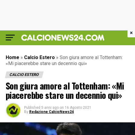
×
Home
»
Calcio Estero
»
Son giura amore al Tottenham:
«Mi piacerebbe stare un decennio qui»
CALCIO ESTERO
Son giura amore al Tottenham: «Mi
piacerebbe stare un decennio qui»
Published
5 anni ago
on
16 Agosto 2021
By
Redazione CalcioNews24