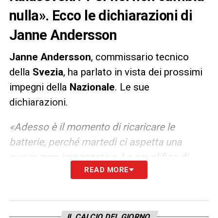
nulla». Ecco le dichiarazioni di
Janne Andersson
Janne
Andersson
, commissario tecnico
della
Svezia
, ha parlato in vista dei prossimi
impegni della
Nazionale
. Le sue
dichiarazioni.
«Adesso è il momento di ricaricare le
batterie, perché martedì ci aspetta una
nuova gara impegnativa. La squalifica di
READ MORE
Kulusevski non cambierà nulla del nostro
modo di interpretare la partita: Quaison può
ricoprire molto bene il suo ruolo, e
probabilmente lo farà anche martedì.
IL CALCIO DEL GIORNO