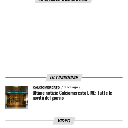
Nonostante ciò, è ovvio che vorremmo avere
con noi Dejan».
LA PLAYLIST DELLE NOSTRE TOP NEWS
ULTIMISSIME
2 ore ago
CALCIOMERCATO
Ultime notizie Calciomercato LIVE: tutte le
novità del giorno
VIDEO