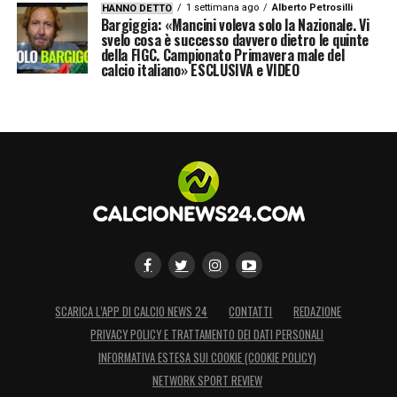
1 settimana ago
Alberto Petrosilli
HANNO DETTO
Bargiggia: «Mancini voleva solo la Nazionale. Vi
svelo cosa è successo davvero dietro le quinte
della FIGC. Campionato Primavera male del
calcio italiano» ESCLUSIVA e VIDEO
SCARICA L’APP DI CALCIO NEWS 24
CONTATTI
REDAZIONE
PRIVACY POLICY E TRATTAMENTO DEI DATI PERSONALI
INFORMATIVA ESTESA SUI COOKIE (COOKIE POLICY)
NETWORK SPORT REVIEW