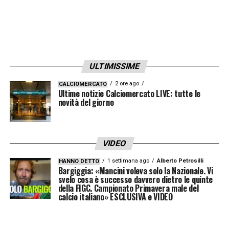
Insomma, un’esperienza che i futuri talenti
verdeoro non dimenticheranno troppo
facilmente. A maggior ragione i tanti in
squadra che
«Vantano origini italiane»
.
ULTIMISSIME
Un’opportunità che per loro proseguirà (prima
2 ore ago
CALCIOMERCATO
Ultime notizie Calciomercato LIVE: tutte le
del rientro in patria) questa settimana a
novità del giorno
Limone Piemonte durante il
“Torino Camp”
,
guidato direttamente dai responsabili del
settore giovanile del
Torino
. Ancora una
VIDEO
volta il pallone si è dimostrato un ponte
1 settimana ago
Alberto Petrosilli
HANNO DETTO
Bargiggia: «Mancini voleva solo la Nazionale. Vi
incredibilmente prezioso tra culture,
svelo cosa è successo davvero dietro le quinte
della FIGC. Campionato Primavera male del
nazionalità e tradizioni differenti. E così i
calcio italiano» ESCLUSIVA e VIDEO
10mila chilometri che separano l’Italia dal
Brasile sembrano molto meno distanti