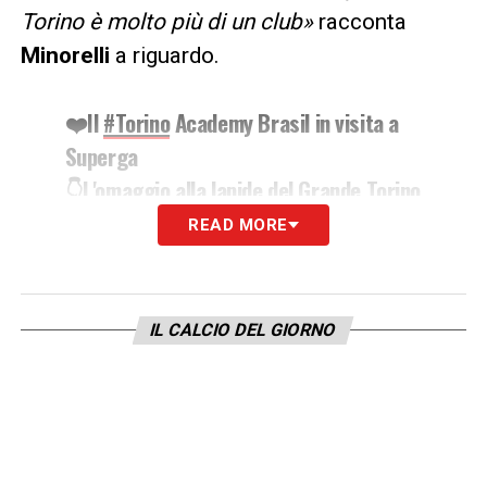
Torino è molto più di un club»
racconta
Minorelli
a riguardo.
❤️Il
#Torino
Academy Brasil in visita a
Superga
👇L'omaggio alla lapide del Grande Torino
READ MORE
📷
@LorenzoBosca
L'intervista, il racconto e
l'approfondimento completo sul nostro
IL CALCIO DEL GIORNO
sito
pic.twitter.com/gMjZHwILkI
— CalcioNews24.com
(@CalcioNews24)
June 30, 2025