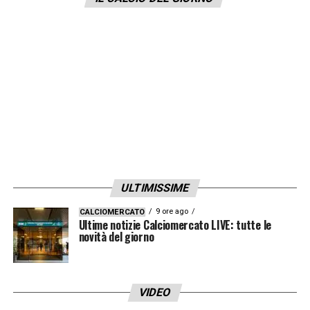
ripresa del campionato, quindi, Juric
potrebbe anche recuperare il Gallo oltre al
centrocampista del Milan ed ex Spezia. Di
sicuro ci sarà invece, a parte eventuali
ricadute, Rolando Mandragora.
LA PLAYLIST DELLE NOSTRE TOP NEWS
ULTIMISSIME
9 ore ago
CALCIOMERCATO
Ultime notizie Calciomercato LIVE: tutte le
novità del giorno
VIDEO