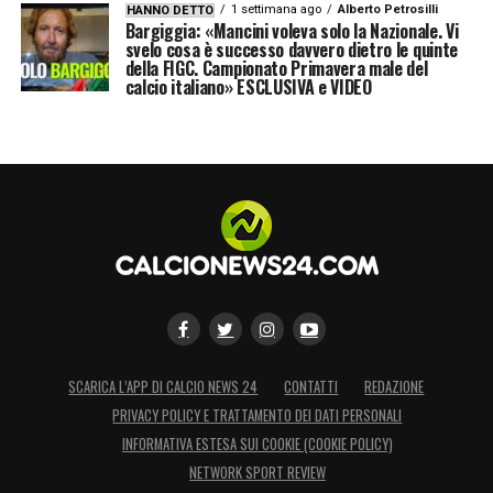
1 settimana ago
Alberto Petrosilli
HANNO DETTO
Bargiggia: «Mancini voleva solo la Nazionale. Vi
svelo cosa è successo davvero dietro le quinte
della FIGC. Campionato Primavera male del
calcio italiano» ESCLUSIVA e VIDEO
SCARICA L’APP DI CALCIO NEWS 24
CONTATTI
REDAZIONE
PRIVACY POLICY E TRATTAMENTO DEI DATI PERSONALI
INFORMATIVA ESTESA SUI COOKIE (COOKIE POLICY)
NETWORK SPORT REVIEW