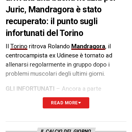
Juric, Mandragora è stato
recuperato: il punto sugli
infortunati del Torino
Il
Torino
ritrova Rolando
Mandragora
, il
centrocampista ex Udinese è tornato ad
allenarsi regolarmente in gruppo dopo i
problemi muscolari degli ultimi giorni.
GLI INFORTUNATI
– Ancora a parte
Tommaso
Pobega
, ma filtra comunque
READ MORE
ottimismo in casa granata. A parte anche
Belotti
, Praet e Pjaca
. Simone
Verdi
ha
svolto solamente terapie. In vista della
IL CALCIO DEL GIORNO