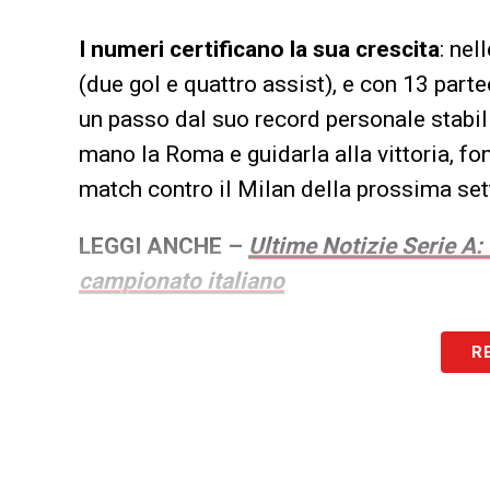
I numeri certificano la sua crescita
: nel
(due gol e quattro assist), e con 13 partec
un passo dal suo record personale stabil
mano la Roma e guidarla alla vittoria, fo
match contro il Milan della prossima se
LEGGI ANCHE –
Ultime Notizie Serie A:
campionato italiano
LA PLAYLIST DELLE NOSTRE TOP NEW
R