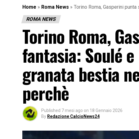
Home
»
Roma News
»
Torino Roma, Gasperini punta s
ROMA NEWS
Torino Roma, Gas
fantasia: Soulé e
granata bestia ne
perchè
Published
7 mesi ago
on
18 Gennaio 2026
By
Redazione CalcioNews24