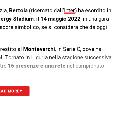
zia,
Bertola
(ricercato dall’
Inter
) ha esordito in
nergy Stadium
, il
14 maggio 2022
, in una gara
 sapore simbolico, se si considera che da oggi
restito al
Montevarchi
, in Serie C, dove ha
 Tornato in Liguria nella stagione successiva,
ltre
16 presenze e una rete
nel campionato
 club: il difensore vanta infatti
2 presenze con
EAD MORE
fermando il suo status di prospetto seguito