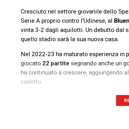
Cresciuto nel settore giovanile dello Spe
Serie A proprio contro l’Udinese, al
Blue
vinta 3-2 dagli aquilotti. Un debutto dal
quello stadio sarà la sua nuova casa.
Nel 2022-23 ha maturato esperienza in p
giocato
22 partite
segnando anche un gol.
ha continuato a crescere, aggiungendo a
cadetto.
Il percorso di
Bertola
non si ferma solo ai
R
l’Italia Under 19
e
6 con l’Under 21
, con
anche a livello federale.