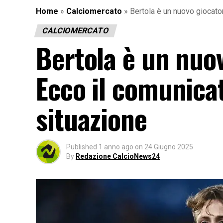
Home
»
Calciomercato
»
Bertola è un nuovo giocato
CALCIOMERCATO
Bertola è un nuov
Ecco il comunica
situazione
Published
1 anno ago
on
24 Giugno 2025
By
Redazione CalcioNews24