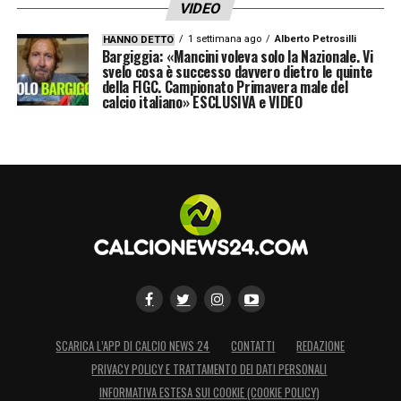
VIDEO
1 settimana ago
Alberto Petrosilli
HANNO DETTO
Bargiggia: «Mancini voleva solo la Nazionale. Vi
svelo cosa è successo davvero dietro le quinte
della FIGC. Campionato Primavera male del
calcio italiano» ESCLUSIVA e VIDEO
SCARICA L’APP DI CALCIO NEWS 24
CONTATTI
REDAZIONE
PRIVACY POLICY E TRATTAMENTO DEI DATI PERSONALI
INFORMATIVA ESTESA SUI COOKIE (COOKIE POLICY)