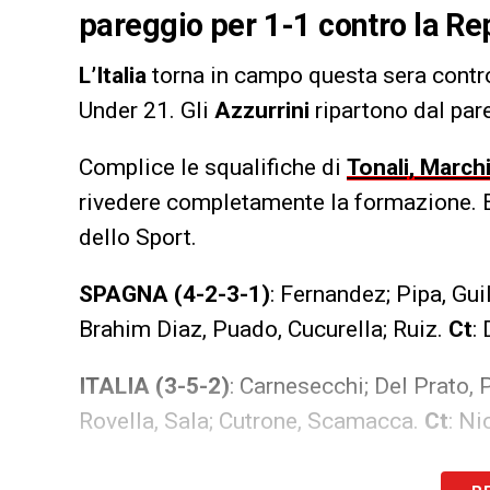
pareggio per 1-1 contro la R
L’Italia
torna in campo questa sera contro
Under 21. Gli
Azzurrini
ripartono dal par
Complice le squalifiche di
Tonali, March
rivedere completamente la formazione. E
dello Sport.
SPAGNA (4-2-3-1)
: Fernandez; Pipa, Gu
Brahim Diaz, Puado, Cucurella; Ruiz.
Ct
:
ITALIA (3-5-2)
: Carnesecchi; Del Prato, 
Rovella, Sala; Cutrone, Scamacca.
Ct
: Ni
LA PLAYLIST DELLE NOSTRE TOP NEW