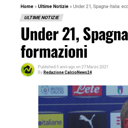
Home
»
Ultime Notizie
»
Under 21, Spagna-Italia: ec
ULTIME NOTIZIE
Under 21, Spagna-
formazioni
Published
5 anni ago
on
27 Marzo 2021
By
Redazione CalcioNews24