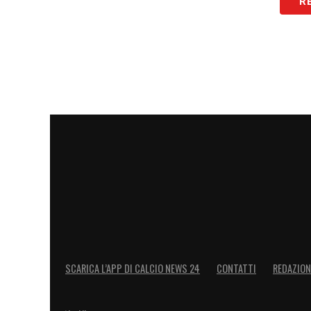
R
SCARICA L’APP DI CALCIO NEWS 24
CONTATTI
REDAZION