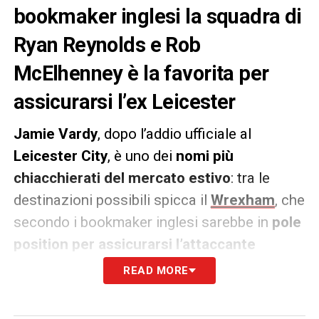
bookmaker inglesi la squadra di
Ryan Reynolds e Rob
McElhenney è la favorita per
assicurarsi l’ex Leicester
Jamie Vardy
, dopo l’addio ufficiale al
Leicester City
, è uno dei
nomi più
chiacchierati del mercato estivo
: tra le
destinazioni possibili spicca il
Wrexham
, che
secondo i bookmaker inglesi sarebbe in
pole
position per assicurarsi l’attaccante
38enne
. Il club gallese, rilanciato dal
READ MORE
progetto ambizioso di
Ryan Reynolds e Rob
McElhenney
e ormai celebre in tutto il