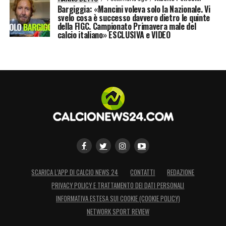
Bargiggia: «Mancini voleva solo la Nazionale. Vi
svelo cosa è successo davvero dietro le quinte
della FIGC. Campionato Primavera male del
calcio italiano» ESCLUSIVA e VIDEO
SCARICA L’APP DI CALCIO NEWS 24
CONTATTI
REDAZIONE
PRIVACY POLICY E TRATTAMENTO DEI DATI PERSONALI
INFORMATIVA ESTESA SUI COOKIE (COOKIE POLICY)
NETWORK SPORT REVIEW