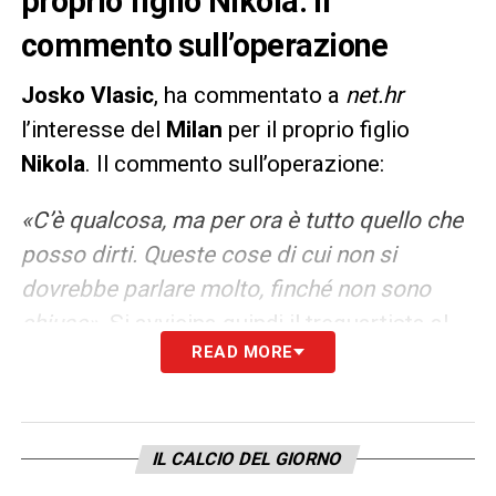
proprio figlio Nikola. Il
commento sull’operazione
Josko
Vlasic
, ha commentato a
net.hr
l’interesse del
Milan
per il proprio figlio
Nikola
. Il commento sull’operazione:
«C’è qualcosa, ma per ora è tutto quello che
posso dirti. Queste cose di cui non si
dovrebbe parlare molto, finché non sono
chiuse»
. Si avvicina quindi il trequartista al
READ MORE
Milan per un prestito a 5 milioni con diritto di
riscatto fissato a 20.
LA PLAYLIST DELLE NOSTRE TOP NEWS
IL CALCIO DEL GIORNO