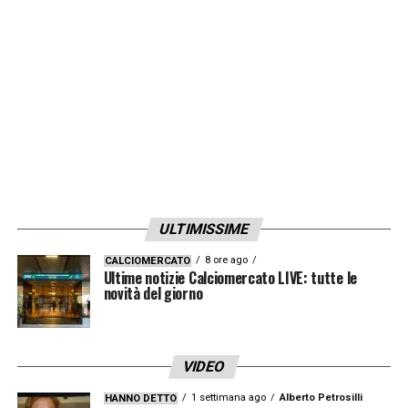
avere tutto accordato col giocatore. Per il
Milan la situazione è sempre la stessa.
Affare bloccato, col Milan non intenzionato a
pagare quell’importo di commissioni e con
l’unica possibilità per chiudere l’affare che è
una riduzione delle commissioni da parte del
procuratore
».
ULTIMISSIME
LA PLAYLIST DELLE NOSTRE TOP NEWS
8 ore ago
CALCIOMERCATO
Ultime notizie Calciomercato LIVE: tutte le
novità del giorno
VIDEO
1 settimana ago
Alberto Petrosilli
HANNO DETTO