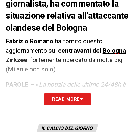
giornalista, ha commentato la
situazione relativa all’attaccante
olandese del Bologna
Fabrizio Romano
ha fornito questo
aggiornamento sul
centravanti del
Bologna
Zirkzee
: fortemente ricercato da molte big
(Milan e non solo).
PAROLE –
«
La notizia delle ultime 24/48h è
che il Manchester United sta avanzando
READ MORE
positivamente nei colloqui con i
rappresentanti di Zirkzee per quanto
concerne il contratto Per il Manchester la
IL CALCIO DEL GIORNO
clausola non è problema ma prima devono