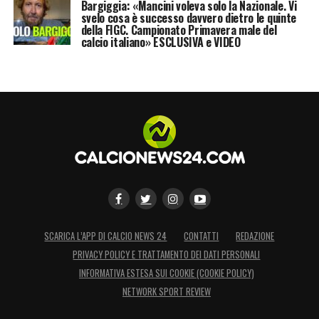
Bargiggia: «Mancini voleva solo la Nazionale. Vi
svelo cosa è successo davvero dietro le quinte
della FIGC. Campionato Primavera male del
calcio italiano» ESCLUSIVA e VIDEO
SCARICA L’APP DI CALCIO NEWS 24
CONTATTI
REDAZIONE
PRIVACY POLICY E TRATTAMENTO DEI DATI PERSONALI
INFORMATIVA ESTESA SUI COOKIE (COOKIE POLICY)
NETWORK SPORT REVIEW