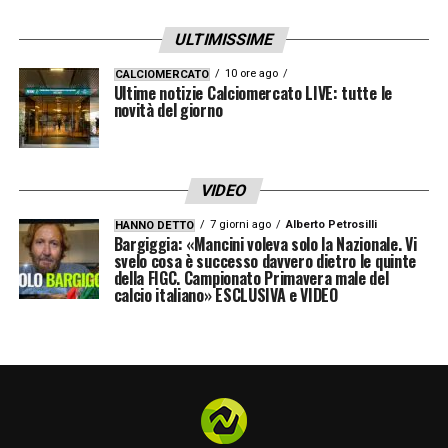
Baroni. L’obiettivo è arrivare a questa sfida
nella migliore condizione possibile,
ULTIMISSIME
sfruttando ogni sessione di
allenamento
10 ore ago
CALCIOMERCATO
Ultime notizie Calciomercato LIVE: tutte le
Lecce
per affinare schemi e tattiche.
novità del giorno
LA PLAYLIST DELLE NOSTRE TOP NEWS
VIDEO
7 giorni ago
Alberto Petrosilli
HANNO DETTO
Bargiggia: «Mancini voleva solo la Nazionale. Vi
svelo cosa è successo davvero dietro le quinte
della FIGC. Campionato Primavera male del
calcio italiano» ESCLUSIVA e VIDEO