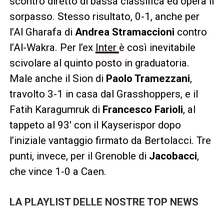
scontro diretto di bassa classifica ed opera il
sorpasso. Stesso risultato, 0-1, anche per
l’Al Gharafa di
Andrea Stramaccioni
contro
l’Al-Wakra. Per l’ex
Inter
è così inevitabile
scivolare al quinto posto in graduatoria.
Male anche il Sion di
Paolo Tramezzani
,
travolto 3-1 in casa dal Grasshoppers, e il
Fatih Karagumruk di
Francesco Farioli
, al
tappeto al 93′ con il Kayserispor dopo
l’iniziale vantaggio firmato da Bertolacci. Tre
punti, invece, per il Grenoble di
Jacobacci
,
che vince 1-0 a Caen.
LA PLAYLIST DELLE NOSTRE TOP NEWS