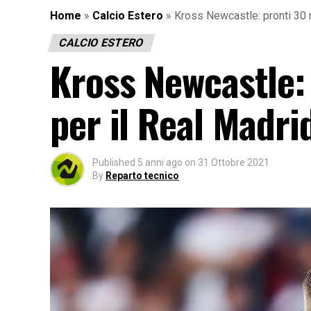
Home
»
Calcio Estero
»
Kross Newcastle: pronti 30 m
CALCIO ESTERO
Kross Newcastle: 
per il Real Madri
Published
5 anni ago
on
31 Ottobre 2021
By
Reparto tecnico