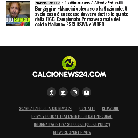
1 settimana ago
Alberto Petrosilli
HANNO DETTO
Bargiggia: «Mancini voleva solo la Nazionale. Vi
svelo cosa è successo davvero dietro le quinte
della FIGC. Campionato Primavera male del
calcio italiano» ESCLUSIVA e VIDEO
SCARICA L’APP DI CALCIO NEWS 24
CONTATTI
REDAZIONE
PRIVACY POLICY E TRATTAMENTO DEI DATI PERSONALI
INFORMATIVA ESTESA SUI COOKIE (COOKIE POLICY)
NETWORK SPORT REVIEW