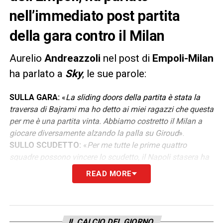
nell’immediato post partita
della gara contro il Milan
Aurelio
Andreazzoli
nel post di
Empoli-Milan
ha parlato a
Sky
, le sue parole:
SULLA GARA:
«
La sliding doors della partita è stata la
traversa di Bajrami ma ho detto ai miei ragazzi che questa
per me è una partita vinta. Abbiamo costretto il Milan a
giocare diversamente alzando la palla su Giroud
».
SULLO SCUDETTO:
«
Per me tutte le prime quattro
squadre possono vincere lo scudetto, il Napoli stasera ha
avuto difficoltà, l’Inter mi da l’idea di una squadra che sa
READ MORE
quello che vuole. Saranno decisivi gli scontri diretti
».
CONTINUA SU MILAN NEWS 24
LEGGI ANCHE ANDREAZZOLI SU DAZN
IL CALCIO DEL GIORNO