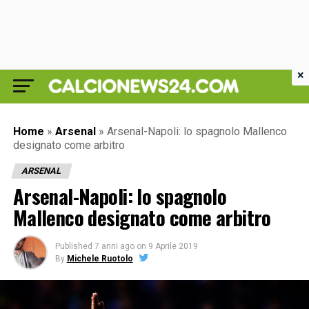
×
Home
»
Arsenal
»
Arsenal-Napoli: lo spagnolo Mallenco
designato come arbitro
ARSENAL
Arsenal-Napoli: lo spagnolo
Mallenco designato come arbitro
Published
7 anni ago
on
9 Aprile 2019
By
Michele Ruotolo