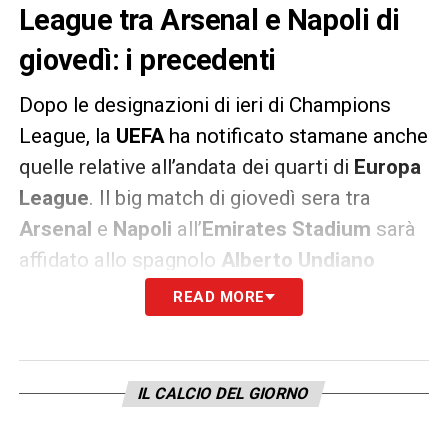
League tra Arsenal e Napoli di
giovedì: i precedenti
Dopo le designazioni di ieri di Champions
League, la
UEFA
ha notificato stamane anche
quelle relative all’andata dei quarti di
Europa
League
. Il big match di giovedì sera tra
Arsenal
e
Napoli
all’
Emirates Stadium
sarà
affidato allo spagnolo
Alberto Undiano
Mallenco
(curiosamente anche il match di
READ MORE
Champions tra Ajax e Juventus
è stato
affidato ad un fischietto spagnolo
). Con lui
gli assistenti
Raúl Cabañero Martínez
,
Íñigo
IL CALCIO DEL GIORNO
Prieto López de Ceraín
e
Diego Barbero
Sevilla
.