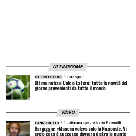
Per Mallenco si tratterà della prima direzione
di gara in assoluto di un match del Napoli,
mentre aveva già arbitrato quest’anno
l’Arsenal nella fase a gironi di Europa League
contro il BATE Borisov (vittoria inglese
casalinga per 3 a 0). L’ultimo precedente con
ULTIMISSIME
una formazione italiana è relativo allo scorso
4 ore ago
CALCIO ESTERO
anno, sempre in Europa League, quando
Ultime notizie Calcio Estero: tutte le novità del
giorno provenienti da tutto il mondo
fischiò Milan-Ludogorets 1 a 0.
LA PLAYLIST DELLE NOSTRE TOP NEWS
VIDEO
1 settimana ago
Alberto Petrosilli
HANNO DETTO
Bargiggia: «Mancini voleva solo la Nazionale. Vi
svelo cosa è successo davvero dietro le quinte