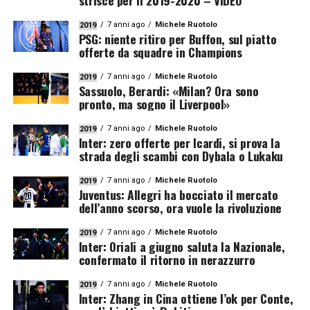
strisce per il 2019-2020 – VIDEO
7 anni ago
Michele Ruotolo
2019
PSG: niente ritiro per Buffon, sul piatto
offerte da squadre in Champions
7 anni ago
Michele Ruotolo
2019
Sassuolo, Berardi: «Milan? Ora sono
pronto, ma sogno il Liverpool»
7 anni ago
Michele Ruotolo
2019
Inter: zero offerte per Icardi, si prova la
strada degli scambi con Dybala o Lukaku
7 anni ago
Michele Ruotolo
2019
Juventus: Allegri ha bocciato il mercato
dell’anno scorso, ora vuole la rivoluzione
7 anni ago
Michele Ruotolo
2019
Inter: Oriali a giugno saluta la Nazionale,
confermato il ritorno in nerazzurro
7 anni ago
Michele Ruotolo
2019
Inter: Zhang in Cina ottiene l’ok per Conte,