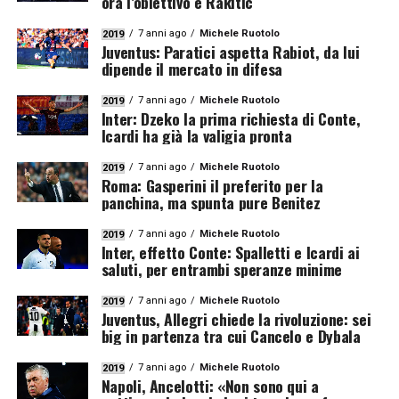
ora l’obiettivo è Rakitic
7 anni ago
Michele Ruotolo
2019
Juventus: Paratici aspetta Rabiot, da lui
dipende il mercato in difesa
7 anni ago
Michele Ruotolo
2019
Inter: Dzeko la prima richiesta di Conte,
Icardi ha già la valigia pronta
7 anni ago
Michele Ruotolo
2019
Roma: Gasperini il preferito per la
panchina, ma spunta pure Benitez
7 anni ago
Michele Ruotolo
2019
Inter, effetto Conte: Spalletti e Icardi ai
saluti, per entrambi speranze minime
7 anni ago
Michele Ruotolo
2019
Juventus, Allegri chiede la rivoluzione: sei
big in partenza tra cui Cancelo e Dybala
7 anni ago
Michele Ruotolo
2019
Napoli, Ancelotti: «Non sono qui a