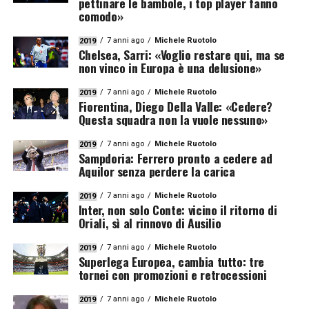
pettinare le bambole, i top player fanno
comodo»
7 anni ago
Michele Ruotolo
2019
Chelsea, Sarri: «Voglio restare qui, ma se
non vinco in Europa è una delusione»
7 anni ago
Michele Ruotolo
2019
Fiorentina, Diego Della Valle: «Cedere?
Questa squadra non la vuole nessuno»
7 anni ago
Michele Ruotolo
2019
Sampdoria: Ferrero pronto a cedere ad
Aquilor senza perdere la carica
7 anni ago
Michele Ruotolo
2019
Inter, non solo Conte: vicino il ritorno di
Oriali, sì al rinnovo di Ausilio
7 anni ago
Michele Ruotolo
2019
Superlega Europea, cambia tutto: tre
tornei con promozioni e retrocessioni
7 anni ago
Michele Ruotolo
2019