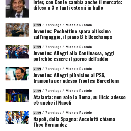
Inter, con Conte cambia anche il mercato:
difesa a 3 e tanti esterni in ballo
7 anni ago
Michele Ruotolo
2019
Juventus: Pochettino spara altissimo
sull’ingaggio, il piano B è Deschamps
7 anni ago
Michele Ruotolo
2019
Juventus: Allegri alla Continassa, oggi
potrebbe essere il giorno dell’addio
7 anni ago
Michele Ruotolo
2019
Juventus: Allegri più vicino al PSG,
tramonta per adesso l’ipotesi Barcellona
7 anni ago
Michele Ruotolo
2019
Atalanta: non solo la Roma, su Ilicic adesso
c’è anche il Napoli
7 anni ago
Michele Ruotolo
2019
Napoli, dalla Spagna: Ancelotti chiama
Theo Hernandez