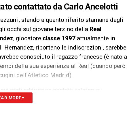
ato contattato da Carlo Ancelotti
i azzurri, stando a quanto riferito stamane dagli
li occhi sul giovane terzino della
Real
andez
, giocatore
classe 1997
attualmente in
di Hernandez, riportano le indiscrezioni, sarebbe
 avrebbe conosciuto il ragazzo francese (è nato a
 tempi della sua esperienza al Real (quando però
cugini dell’Atletico Madrid).
à stati addirittura contatti telefonici:
EAD MORE
iocatore, che difficilmente al Real la prossima
bile titolare sulla corsia sinistra. Nei piani del
di un terzino destro (
Kieran Trippier del
apli) e non è escluso si vada alla ricerca poi di