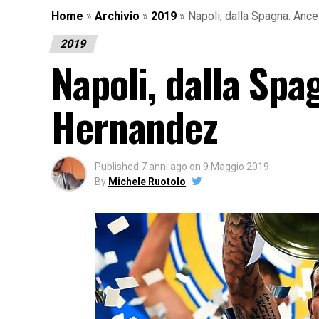
Home
»
Archivio
»
2019
»
Napoli, dalla Spagna: Anc
2019
Napoli, dalla Spa
Hernandez
Published
7 anni ago
on
9 Maggio 2019
By
Michele Ruotolo