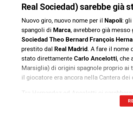
Real Sociedad) sarebbe già st
Nuovo giro, nuovo nome per il
Napoli
: gl
spangoli di
Marca
, avrebbero già messo g
Sociedad
Theo Bernard François Hern
prestito dal
Real Madrid
. A fare il nome 
stato direttamente
Carlo Ancelotti
, che
Marsiglia) di origini spagnole proprio ai
il giocatore era ancora nella Cantera dei 
Tra Hernandez ed Ancelotti ci sarebbero gi
R
l’allenatore azzurro vedrebbe ad oggi il g
stagione troverebbe spazio, come un possi
Napoli resta comunque l’obiettivo anche 
Tottenham
resta uno dei candidati princi