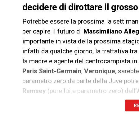
decidere di dirottare il grosso
Potrebbe essere la prossima la settiman
per capire il futuro di
Massimiliano Alleg
importante in vista della prossima stagi
infatti da qualche giorno, la trattativa tr
la madre e agente del centrocampista in 
Paris Saint-Germain
,
Veronique
, sarebbe
parametro zero da parte della Juve potreb
Ramsey
(pure lui a parametro zero) dall’
cambierebbe il mercato bianconero in vist
R
il nodo delle richieste del francese del
P
hanno già portato il Barcellona a ritirarsi
Al momento la Juve resta dunque prudente: 