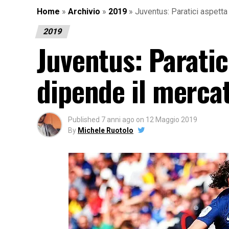
Home
»
Archivio
»
2019
»
Juventus: Paratici aspetta 
2019
Juventus: Paratic
dipende il mercat
Published
7 anni ago
on
12 Maggio 2019
By
Michele Ruotolo