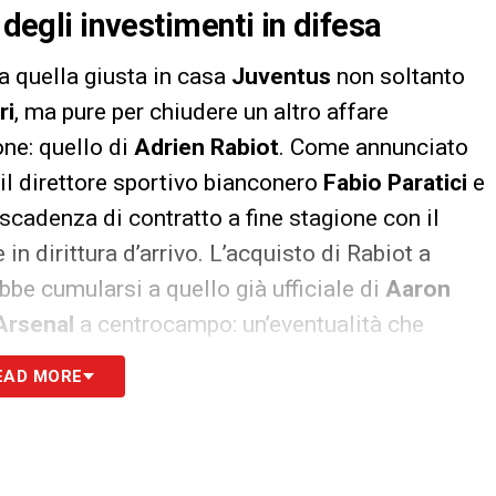
 degli investimenti in difesa
a quella giusta in casa
Juventus
non soltanto
ri
, ma pure per chiudere un altro affare
one: quello di
Adrien Rabiot
. Come annunciato
a il direttore sportivo bianconero
Fabio Paratici
e
scadenza di contratto a fine stagione con il
 in dirittura d’arrivo. L’acquisto di Rabiot a
be cumularsi a quello già ufficiale di
Aaron
Arsenal
a centrocampo: un’eventualità che
a dell’estate. Prima però ci sarà da affrontare
EAD MORE
SG
(circa
10 milioni di euro
netti l’anno), che
 dalla corsa.
difficile che l’offerta di Paratici sia arrivata a