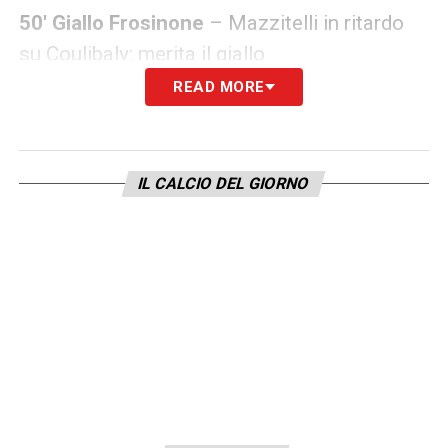
50′ Giallo Frosinone
– Mazzitelli in ritardo
su Coulibaly: merita il giallo
READ MORE
LA PLAYLIST DELLE NOSTRE TOP NEWS
IL CALCIO DEL GIORNO