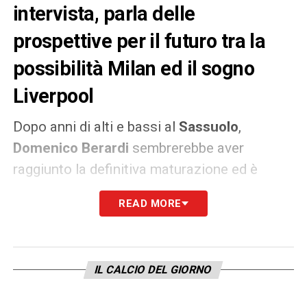
intervista, parla delle
prospettive per il futuro tra la
possibilità Milan ed il sogno
Liverpool
Dopo anni di alti e bassi al
Sassuolo
,
Domenico Berardi
sembrerebbe aver
raggiunto la definitiva maturazione ed è
pronto a spiccare il volo. Ad ammetterlo lui
READ MORE
stesso stamane nel corso di una intervista a
La Gazzetta dello Sport
in cui, in pratica,
annuncia il possibile addio alla formazione
IL CALCIO DEL GIORNO
emiliana al termine di una stagione tutto
sommato positiva.
«Sono più completo