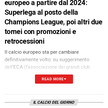
europeo a partire dal 2024:
Superlega al posto della
Champions League, poi altri due
tornei con promozioni e
retrocessioni
Il calcio europeo sta per cambiare
definitivamente volto: su suggerimento
dell’
ECA
(l’associazione dei grandi club
europei guidata dal presidente della
READ MORE
Juventus Andrea Agnelli
), ben presto
Champions League
ed
Europa League
così
come oggi le conosciamo potrebbero sparire
IL CALCIO DEL GIORNO
dai radar. A confermare le
anticipazioni delle